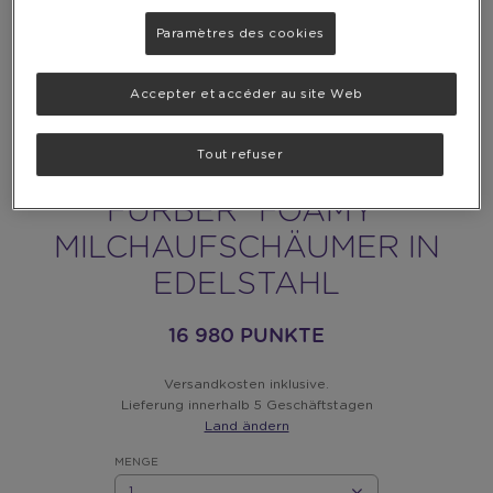
Paramètres des cookies
Accepter et accéder au site Web
Tout refuser
FURBER "FOAMY"
MILCHAUFSCHÄUMER IN
EDELSTAHL
16 980 PUNKTE
Versandkosten inklusive.
Lieferung innerhalb 5 Geschäftstagen
Land ändern
MENGE