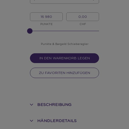
MENGE
MEINE
MEIN
PUNKTE
BARGELD
PUNKTE
CHF
BITTE
INPUT
FÜR
SLIDER
Punkte & Bargeld Schieberegler
EINGEBEN
IN DEN WARENKORB LEGEN
ZU FAVORITEN HINZUFÜGEN
BESCHREIBUNG
HÄNDLERDETAILS