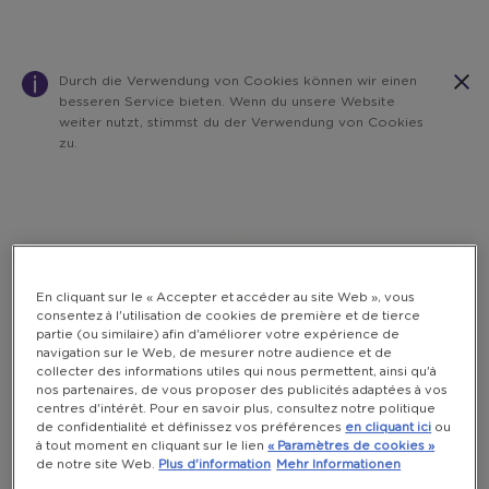
Durch die Verwendung von Cookies können wir einen
besseren Service bieten. Wenn du unsere Website
weiter nutzt, stimmst du der Verwendung von Cookies
zu.
Warning:
Success:
Password
changed
successfully!
En cliquant sur le « Accepter et accéder au site Web », vous
consentez à l'utilisation de cookies de première et de tierce
partie (ou similaire) afin d'améliorer votre expérience de
navigation sur le Web, de mesurer notre audience et de
collecter des informations utiles qui nous permettent, ainsi qu'à
nos partenaires, de vous proposer des publicités adaptées à vos
centres d'intérêt. Pour en savoir plus, consultez notre politique
de confidentialité et définissez vos préférences
en cliquant ici
ou
à tout moment en cliquant sur le lien
« Paramètres de cookies »
de notre site Web.
Plus d'information
Mehr Informationen