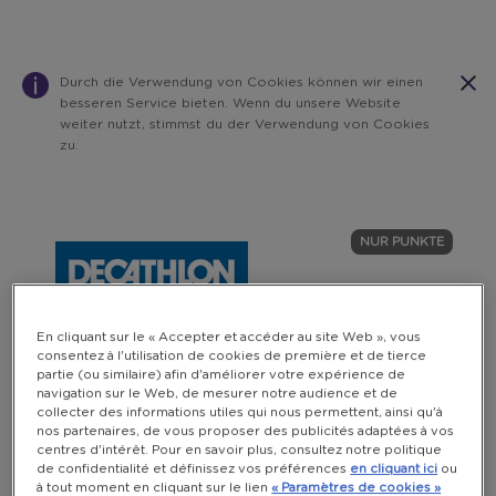
Durch die Verwendung von Cookies können wir einen
besseren Service bieten. Wenn du unsere Website
weiter nutzt, stimmst du der Verwendung von Cookies
zu.
Warning:
Success:
Password
changed
NUR PUNKTE
successfully!
En cliquant sur le « Accepter et accéder au site Web », vous
consentez à l'utilisation de cookies de première et de tierce
partie (ou similaire) afin d'améliorer votre expérience de
navigation sur le Web, de mesurer notre audience et de
collecter des informations utiles qui nous permettent, ainsi qu'à
nos partenaires, de vous proposer des publicités adaptées à vos
centres d'intérêt. Pour en savoir plus, consultez notre politique
de confidentialité et définissez vos préférences
en cliquant ici
ou
à tout moment en cliquant sur le lien
« Paramètres de cookies »