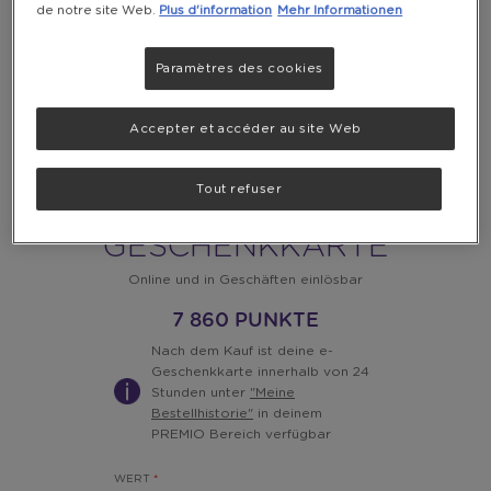
de notre site Web.
Plus d'information
Mehr Informationen
Paramètres des cookies
Accepter et accéder au site Web
Tout refuser
DECATHLON E-
GESCHENKKARTE
Online und in Geschäften einlösbar
7 860 PUNKTE
Nach dem Kauf ist deine e-
Geschenkkarte innerhalb von 24
Stunden unter
"Meine
Bestellhistorie"
in deinem
PREMIO Bereich verfügbar
WERT
*