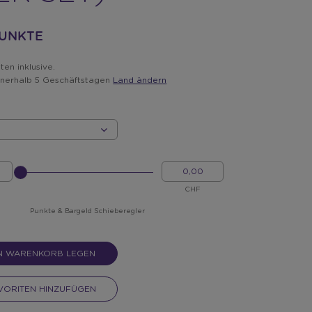
PUNKTE
en inklusive.
innerhalb 5 Geschäftstagen
Land ändern
BITTE
MEIN
INPUT
BARGELD
FÜR
CHF
SLIDER
EINGEBEN
Punkte & Bargeld Schieberegler
EN WARENKORB LEGEN
VORITEN HINZUFÜGEN