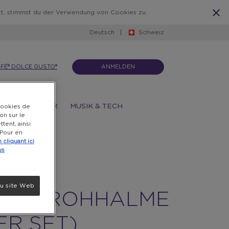
zt, stimmst du der Verwendung von Cookies zu.
Deutsch
Schweiz
AFÉ® DOLCE GUSTO®
ANMELDEN
IN & OUTDOOR
MUSIK & TECH
 cookies de
on sur le
tent, ainsi
 Pour en
 cliquant ici
us
RBER
u site Web
ASSTROHHALME
ER SET)