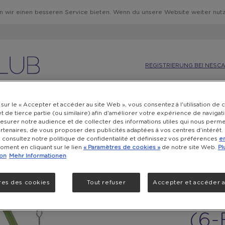
wir einen besseren Service bieten. Wenn du unsere Website weiter nut
REGISTRIERUNG BEI NESC
KAFFEEWELT
GESCHENKKARTEN
NACHHALTIGKEIT
 sur le « Accepter et accéder au site Web », vous consentez à l'utilisation de
 de tierce partie (ou similaire) afin d'améliorer votre expérience de navigati
F
SOMMER
surer notre audience et de collecter des informations utiles qui nous permet
artenaires, de vous proposer des publicités adaptées à vos centres d'intérêt.
, consultez notre politique de confidentialité et définissez vos préférences
en
oment en cliquant sur le lien
« Paramètres de cookies »
de notre site Web.
Pl
ion
Mehr Informationen
FU
res des cookies
Tout refuser
Accepter et accéder a
GL
(6-