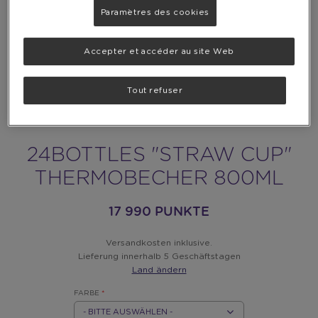
Paramètres des cookies
Accepter et accéder au site Web
Tout refuser
24BOTTLES "STRAW CUP"
THERMOBECHER 800ML
17 990 PUNKTE
Versandkosten inklusive.
Lieferung innerhalb 5 Geschäftstagen
Land ändern
FARBE
*