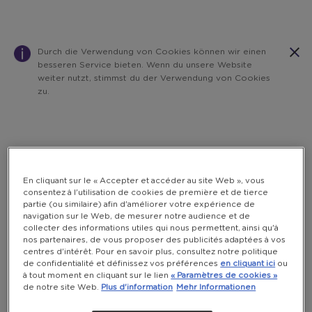
Durch die Verwendung von Cookies können wir einen
besseren Service bieten. Wenn du unsere Website
weiter nutzt, stimmst du der Verwendung von Cookies
zu.
Warning:
Success:
Password
changed
successfully!
En cliquant sur le « Accepter et accéder au site Web », vous
consentez à l'utilisation de cookies de première et de tierce
partie (ou similaire) afin d'améliorer votre expérience de
navigation sur le Web, de mesurer notre audience et de
collecter des informations utiles qui nous permettent, ainsi qu'à
nos partenaires, de vous proposer des publicités adaptées à vos
centres d'intérêt. Pour en savoir plus, consultez notre politique
de confidentialité et définissez vos préférences
en cliquant ici
ou
à tout moment en cliquant sur le lien
« Paramètres de cookies »
de notre site Web.
Plus d'information
Mehr Informationen