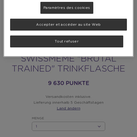
Paramètres des cookies
Accepter et accéder au site Web
Tout refuser
SWISSMEME "BRUTAL
TRAINED" TRINKFLASCHE
9 630 PUNKTE
Versandkosten inklusive.
Lieferung innerhalb 5 Geschäftstagen
Land ändern
MENGE
MENGE