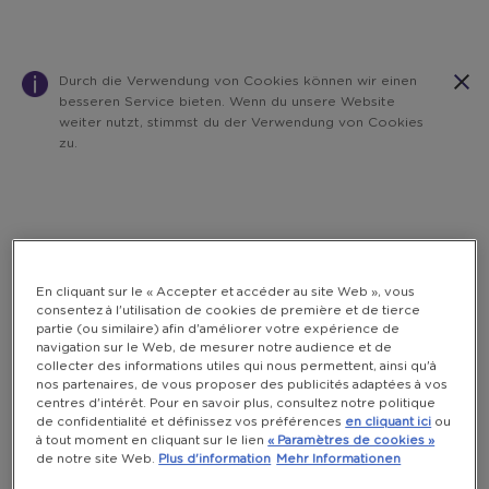
Durch die Verwendung von Cookies können wir einen
besseren Service bieten. Wenn du unsere Website
weiter nutzt, stimmst du der Verwendung von Cookies
zu.
Warning:
Success:
Password
changed
successfully!
En cliquant sur le « Accepter et accéder au site Web », vous
consentez à l'utilisation de cookies de première et de tierce
partie (ou similaire) afin d'améliorer votre expérience de
navigation sur le Web, de mesurer notre audience et de
collecter des informations utiles qui nous permettent, ainsi qu'à
nos partenaires, de vous proposer des publicités adaptées à vos
centres d'intérêt. Pour en savoir plus, consultez notre politique
de confidentialité et définissez vos préférences
en cliquant ici
ou
à tout moment en cliquant sur le lien
« Paramètres de cookies »
de notre site Web.
Plus d'information
Mehr Informationen