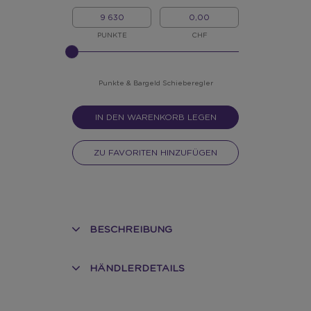
MEINE
MEIN
PUNKTE
BARGELD
PUNKTE
CHF
BITTE
INPUT
FÜR
SLIDER
Punkte & Bargeld Schieberegler
EINGEBEN
IN DEN WARENKORB LEGEN
ZU FAVORITEN HINZUFÜGEN
BESCHREIBUNG
HÄNDLERDETAILS