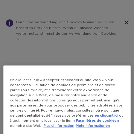
Durch die Verwendung von Cookies können wir einen
besseren Service bieten. Wenn du unsere Website
weiter nutzt, stimmst du der Verwendung von Cookies
zu.
Warning:
Success:
Password
changed
successfully!
En cliquant sur le « Accepter et accéder au site Web », vous
consentez à l'utilisation de cookies de première et de tierce
partie (ou similaire) afin d'améliorer votre expérience de
navigation sur le Web, de mesurer notre audience et de
collecter des informations utiles qui nous permettent, ainsi qu'à
nos partenaires, de vous proposer des publicités adaptées à vos
centres d'intérêt. Pour en savoir plus, consultez notre politique
de confidentialité et définissez vos préférences
en cliquant ici
ou
à tout moment en cliquant sur le lien
« Paramètres de cookies »
de notre site Web.
Plus d'information
Mehr Informationen