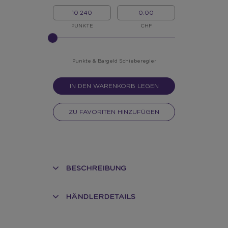
MEINE
MEIN
PUNKTE
BARGELD
PUNKTE
CHF
BITTE
INPUT
FÜR
SLIDER
Punkte & Bargeld Schieberegler
EINGEBEN
IN DEN WARENKORB LEGEN
ZU FAVORITEN HINZUFÜGEN
BESCHREIBUNG
HÄNDLERDETAILS