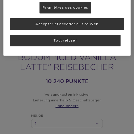
Paramètres des cookies
Accepter et accéder au site Web
Tout refuser
BODUM "ICED VANILLA
LATTE" REISEBECHER
10 240 PUNKTE
Versandkosten inklusive.
Lieferung innerhalb 5 Geschäftstagen
Land ändern
MENGE
MENGE