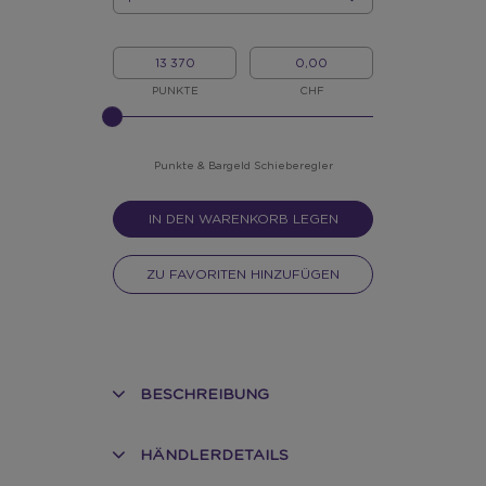
MENGE
MEINE
MEIN
PUNKTE
BARGELD
PUNKTE
CHF
BITTE
INPUT
FÜR
SLIDER
Punkte & Bargeld Schieberegler
EINGEBEN
IN DEN WARENKORB LEGEN
ZU FAVORITEN HINZUFÜGEN
BESCHREIBUNG
HÄNDLERDETAILS