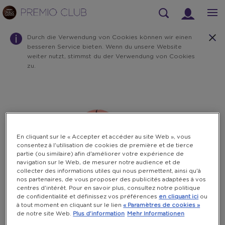
Suchen
Durch die Verwendung von Cookies können wir einen
besseren Service bieten. Wenn du unsere Website
weiter nutzt, stimmst du der Verwendung von Cookies
zu.
Warning:
Success:
Password
changed
successfully!
En cliquant sur le « Accepter et accéder au site Web », vous
consentez à l'utilisation de cookies de première et de tierce
partie (ou similaire) afin d'améliorer votre expérience de
navigation sur le Web, de mesurer notre audience et de
collecter des informations utiles qui nous permettent, ainsi qu'à
nos partenaires, de vous proposer des publicités adaptées à vos
centres d'intérêt. Pour en savoir plus, consultez notre politique
de confidentialité et définissez vos préférences
en cliquant ici
ou
à tout moment en cliquant sur le lien
« Paramètres de cookies »
de notre site Web.
Plus d'information
Mehr Informationen