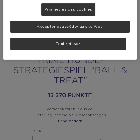
Paramètres des cookies
Accepter et accéder au site Web
Tout refuser
TRIXIE HUNDE-
STRATEGIESPIEL "BALL &
TREAT"
13 370 PUNKTE
Versandkosten inklusive.
Lieferung innerhalb 5 Geschäftstagen
Land ändern
MENGE