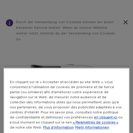
Durch die Verwendung von Cookies können wir einen
besseren Service bieten. Wenn du unsere Website
weiter nutzt, stimmst du der Verwendung von Cookies
zu.
Warning:
Success:
Password
changed
successfully!
En cliquant sur le « Accepter et accéder au site Web », vous
consentez à l'utilisation de cookies de première et de tierce
partie (ou similaire) afin d'améliorer votre expérience de
navigation sur le Web, de mesurer notre audience et de
collecter des informations utiles qui nous permettent, ainsi qu'à
nos partenaires, de vous proposer des publicités adaptées à vos
centres d'intérêt. Pour en savoir plus, consultez notre politique
de confidentialité et définissez vos préférences
en cliquant ici
ou
à tout moment en cliquant sur le lien
« Paramètres de cookies »
de notre site Web.
Plus d'information
Mehr Informationen