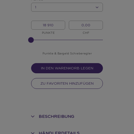
MENGE
MEINE
MEIN
PUNKTE
BARGELD
PUNKTE
CHF
BITTE
INPUT
FÜR
SLIDER
Punkte & Bargeld Schieberegler
EINGEBEN
IN DEN WARENKORB LEGEN
ZU FAVORITEN HINZUFÜGEN
BESCHREIBUNG
HÄNDLERDETAILS