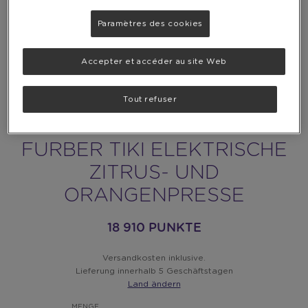
Paramètres des cookies
Accepter et accéder au site Web
Tout refuser
FURBER TIKI ELEKTRISCHE
ZITRUS- UND
ORANGENPRESSE
18 910 PUNKTE
Versandkosten inklusive.
Lieferung innerhalb 5 Geschäftstagen
Land ändern
MENGE