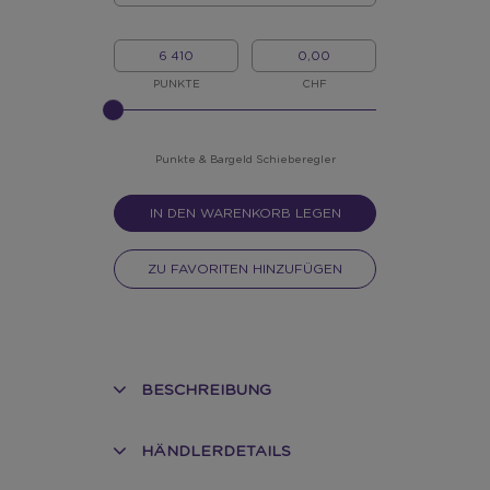
MENGE
MEINE
MEIN
PUNKTE
BARGELD
PUNKTE
CHF
BITTE
INPUT
FÜR
SLIDER
Punkte & Bargeld Schieberegler
EINGEBEN
IN DEN WARENKORB LEGEN
ZU FAVORITEN HINZUFÜGEN
BESCHREIBUNG
HÄNDLERDETAILS