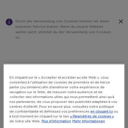
Durch die Verwendung von Cookies können wir einen
besseren Service bieten. Wenn du unsere Website
weiter nutzt, stimmst du der Verwendung von Cookies
zu.
Warning:
Success:
Password
changed
successfully!
En cliquant sur le « Accepter et accéder au site Web », vous
consentez à l'utilisation de cookies de première et de tierce
partie (ou similaire) afin d'améliorer votre expérience de
navigation sur le Web, de mesurer notre audience et de
collecter des informations utiles qui nous permettent, ainsi qu'à
nos partenaires, de vous proposer des publicités adaptées à vos
centres d'intérêt. Pour en savoir plus, consultez notre politique
de confidentialité et définissez vos préférences
en cliquant ici
ou
à tout moment en cliquant sur le lien
« Paramètres de cookies »
de notre site Web.
Plus d'information
Mehr Informationen