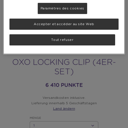
Paramètres des cookies
Accepter et accéder au site Web
Tout refuser
OXO LOCKING CLIP (4ER-
SET)
6 410 PUNKTE
Versandkosten inklusive.
Lieferung innerhalb 5 Geschäftstagen
Land ändern
MENGE