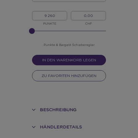
MENGE
MEINE
MEIN
PUNKTE
BARGELD
PUNKTE
CHF
BITTE
INPUT
FÜR
SLIDER
Punkte & Bargeld Schieberegler
EINGEBEN
IN DEN WARENKORB LEGEN
ZU FAVORITEN HINZUFÜGEN
BESCHREIBUNG
HÄNDLERDETAILS