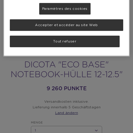
Paramètres des cookies
Accepter et accéder au site Web
Tout refuser
DICOTA "ECO BASE"
NOTEBOOK-HÜLLE 12-12.5"
9 260 PUNKTE
Versandkosten inklusive.
Lieferung innerhalb 5 Geschäftstagen
Land ändern
MENGE