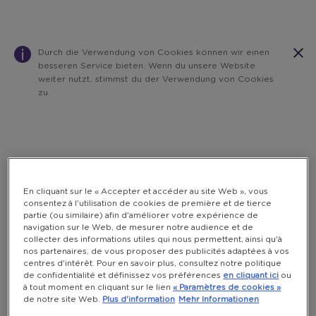
Durch die Verwendung von Cookies können wir einen
besseren Service bieten. Wenn du unsere Website
weiter nutzt, stimmst du der Verwendung von Cookies
zu.
Warning:
Success:
Password
changed
successfully!
En cliquant sur le « Accepter et accéder au site Web », vous
consentez à l'utilisation de cookies de première et de tierce
partie (ou similaire) afin d'améliorer votre expérience de
navigation sur le Web, de mesurer notre audience et de
collecter des informations utiles qui nous permettent, ainsi qu'à
nos partenaires, de vous proposer des publicités adaptées à vos
centres d'intérêt. Pour en savoir plus, consultez notre politique
de confidentialité et définissez vos préférences
en cliquant ici
ou
à tout moment en cliquant sur le lien
« Paramètres de cookies »
de notre site Web.
Plus d'information
Mehr Informationen