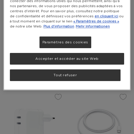
collecter des informations utiles qui nous permettent, ainsi qu'à
nos partenaires, de vous proposer des publicités adaptées à vos
centres d'intérêt. Pour en savoir plus, consultez notre politique
de confidentialité et définissez vos préférences
en cliquant ici
ou
à tout moment en cliquant sur le lien
« Paramètres de cookies »
de notre site Web.
Plus d'information
Mehr Informationen
Paramètres des cookies
Accepter et accéder au site Web
APPLE 20W USB-C
APPLE 240W USB‑C
NETZADAPTER
LADEKABEL (2M)
10 700 PUNKTE
10 080 PUNKTE
Tout refuser